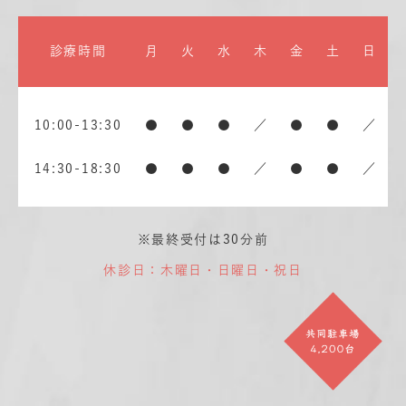
診療時間
月
火
水
木
金
土
日
10:00-13:30
●
●
●
／
●
●
／
14:30-18:30
●
●
●
／
●
●
／
※最終受付は30分前
休診日：木曜日・日曜日・祝日