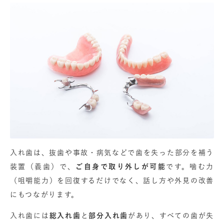
入れ歯は、抜歯や事故・病気などで歯を失った部分を補う
装置（義歯）で、
ご自身で取り外しが可能
です。噛む力
（咀嚼能力）を回復するだけでなく、話し方や外見の改善
にもつながります。
入れ歯には
総入れ歯
と
部分入れ歯
があり、すべての歯が失