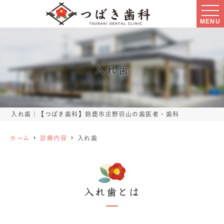
MENU
入れ歯
入れ歯｜【つばき歯科】鈴鹿市庄野羽山の歯医者・歯科
ホーム
診療内容
入れ歯
入れ歯とは