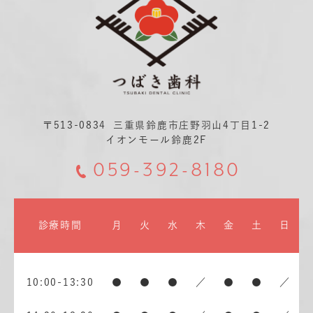
〒513-0834
三重県鈴鹿市庄野羽山4丁目1-2
イオンモール鈴鹿2F
059-392-8180
診療時間
月
火
水
木
金
土
日
10:00-13:30
●
●
●
／
●
●
／